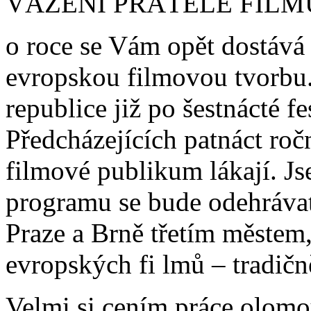
VÁŽENÍ PŘÁTELÉ FILM
o roce se Vám opět dostává 
evropskou filmovou tvorbu.
republice již po šestnácté f
Předcházejících patnáct ro
filmové publikum lákají. Js
programu se bude odehrávat
Praze a Brně třetím městem,
evropských fi lmů – tradičn
Velmi si cením práce olomo