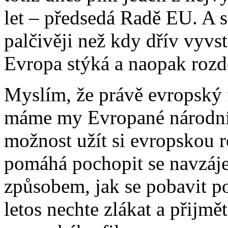
let – předsedá Radě EU. A 
palčivěji než kdy dřív vyvst
Evropa stýká a naopak rozd
Myslím, že právě evropský f
máme my Evropané národní
možnost užít si evropskou r
pomáhá pochopit se navzáj
způsobem, jak se pobavit po
letos nechte zlákat a přijm