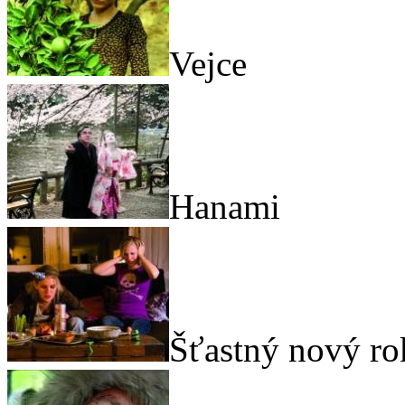
Vejce
Hanami
Šťastný nový ro