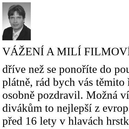
VÁŽENÍ A MILÍ FILMOVÍ
dříve než se ponoříte do po
plátně, rád bych vás těmit
osobně pozdravil. Možná ví
divákům to nejlepší z evrop
před 16 lety v hlavách hrst