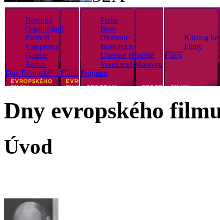
Novinky
Praha
Organizátoři
Brno
Partneři
Olomouc
Katalog ke 
Vstupenky
Boskovice
Filmy
Galerie
Uherské Hradiště
Filmy
Archiv
Veselí nad Moravou
Dny Evropského Filmu
Program
Dny evropského film
Úvod