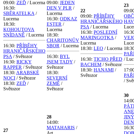
09:00:
ZEĎ
/ Lucerna
09:00:
JEDEN
23
16:30:
DEN V PLR
/
22
09:00
SBĚRATELKA
/
Lucerna
09:00:
PŘÍBĚHY
OB
Lucerna
16:30:
ODKAZ
HRANIČÁŘSKÉHO
HAV
18:30:
ESTER
/
PSA
/ Lucerna
Luce
KOHOUTOVA
Lucerna
16:30:
POSLEDNÍ
16:30
SNÍDANĚ
/ Lucerna
18:30:
MARINGOTKA
/
VEJ
CHARITONŮV
Lucerna
Luce
16:30:
PŘÍBĚHY
SBOR
/ Lucerna
18:30:
LEO
/ Lucerna
18:30
HRANIČÁŘSKÉHO
PAŘÍ
PSA
/ Světozor
16:30:
BYL
16:30:
TICHO PŘED
/ Luc
16:30:
RICKY
JSEM TADY
/
BACHEM
/ Světozor
RAPPER
/ Světozor
Světozor
18:30:
HANAMI
/
17:00
18:30:
ARABSKÉ
18:30:
Světozor
PAŘÍ
NOCI
/ Světozor
SEVERNÍ
/ Svě
18:30:
ZEĎ
/
ZEMĚ
/
Světozor
Světozor
30
14:00
PÁT
AN
28
JIN
14:00:
DEN
MATAHARIS
/
16:30
27
Art
DO