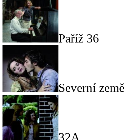
Paříž 36
Severní země
32A