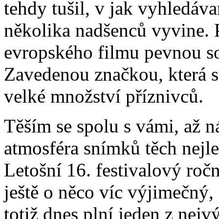
tehdy tušil, v jak vyhledáv
několika nadšenců vyvine. 
evropského filmu pevnou so
Zavedenou značkou, která s
velké množství příznivců.
Těším se spolu s vámi, až n
atmosféra snímků těch nejle
Letošní 16. festivalový ročn
ještě o něco víc výjimečný
totiž dnes plní jeden z nej