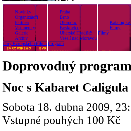
Novinky
Praha
Organizátoři
Brno
Partneři
Olomouc
Katalog ke 
Vstupenky
Boskovice
Filmy
Galerie
Uherské Hradiště
Filmy
Archiv
Veselí nad Moravou
Dny Evropského Filmu
Program
Doprovodný progra
Noc s Kabaret Caligula
Sobota 18. dubna 2009, 23:
Vstupné pouhých 100 Kč