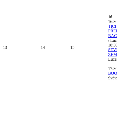
16
16:30
TIC
PŘE
BA
/ Luc
18:30
13
14
15
SEV
ZEM
Luce
17:30
BOO
Svět