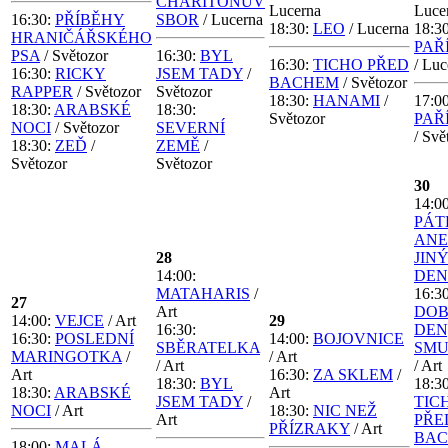
CHARITONŮV
Lucerna
Luce
16:30:
PŘÍBĚHY
SBOR
/ Lucerna
18:30:
LEO
/ Lucerna
18:30
HRANIČÁŘSKÉHO
PAŘÍ
PSA
/ Světozor
16:30:
BYL
16:30:
TICHO PŘED
/ Luc
16:30:
RICKY
JSEM TADY
/
BACHEM
/ Světozor
RAPPER
/ Světozor
Světozor
18:30:
HANAMI
/
17:00
18:30:
ARABSKÉ
18:30:
Světozor
PAŘÍ
NOCI
/ Světozor
SEVERNÍ
/ Svě
18:30:
ZEĎ
/
ZEMĚ
/
Světozor
Světozor
30
14:00
PÁT
AN
28
JIN
14:00:
DEN
MATAHARIS
/
16:30
27
Art
DO
14:00:
VEJCE
/ Art
29
16:30:
DEN
16:30:
POSLEDNÍ
14:00:
BOJOVNICE
SBĚRATELKA
SM
MARINGOTKA
/
/ Art
/ Art
/ Art
Art
16:30:
ZA SKLEM
/
18:30:
BYL
18:30
18:30:
ARABSKÉ
Art
JSEM TADY
/
TIC
NOCI
/ Art
18:30:
NIC NEŽ
Art
PŘE
PŘÍZRAKY
/ Art
BA
18:00:
MALÁ