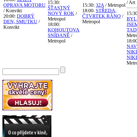
15:30:
/ Art
OPRAVA MOTORU
15:30:
32A
/ Metropol
ŠŤASTNÝ
/ Konvikt
18:00:
STŘEDA,
NOVÝ ROK
/
15:30
20:00:
DOBRÝ
ČTVRTEK RÁNO
/
Metropol
BYL
DEN, SMUTKU
/
Metropol
18:00:
JSE
Konvikt
KOHOUTOVA
TAD
SNÍDANĚ
/
Metr
Metropol
18:00
NAV
NIK
NIK
Metr