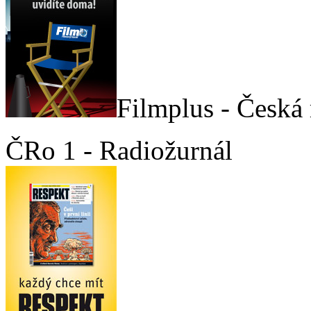
Filmplus - Česká 
ČRo 1 - Radiožurnál