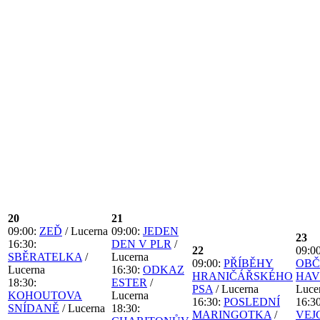
20
21
09:00:
ZEĎ
/ Lucerna
09:00:
JEDEN
23
16:30:
DEN V PLR
/
22
09:00
SBĚRATELKA
/
Lucerna
09:00:
PŘÍBĚHY
OB
Lucerna
16:30:
ODKAZ
HRANIČÁŘSKÉHO
HAV
18:30:
ESTER
/
PSA
/ Lucerna
Luce
KOHOUTOVA
Lucerna
16:30:
POSLEDNÍ
16:30
SNÍDANĚ
/ Lucerna
18:30:
MARINGOTKA
/
VEJ