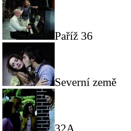
Paříž 36
Severní země
32A