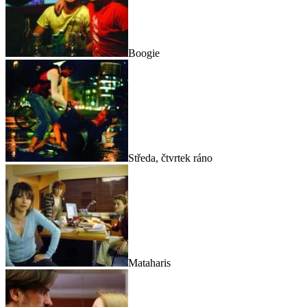
Boogie
Středa, čtvrtek ráno
Mataharis