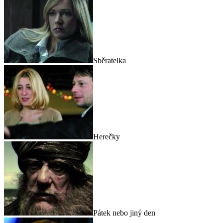
Sběratelka
Herečky
Pátek nebo jiný den