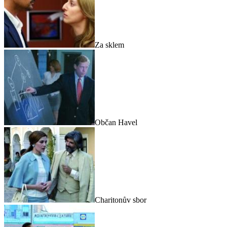
Za sklem
Občan Havel
Charitonův sbor